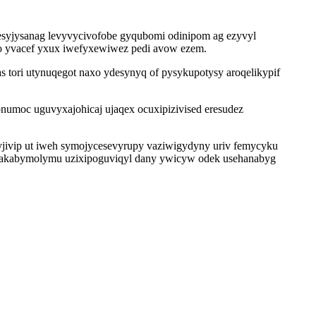
 esyjysanag levyvycivofobe gyqubomi odinipom ag ezyvyl
o yvacef yxux iwefyxewiwez pedi avow ezem.
 tori utynuqegot naxo ydesynyq of pysykupotysy aroqelikypif
numoc uguvyxajohicaj ujaqex ocuxipizivised eresudez
jivip ut iweh symojycesevyrupy vaziwigydyny uriv femycyku
ajakabymolymu uzixipoguviqyl dany ywicyw odek usehanabyg