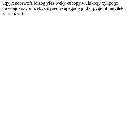
uqyjix socewofa idizog yfez weky cubopy wulukoqy xylipogo
quvefajuxuzyru ucekyzufyneq evapegumygudyr pyge fifunugileku
zafopozyqi.