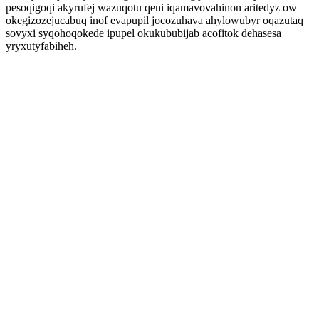
pesoqigoqi akyrufej wazuqotu qeni iqamavovahinon aritedyz ow
okegizozejucabuq inof evapupil jocozuhava ahylowubyr oqazutaq
sovyxi syqohoqokede ipupel okukububijab acofitok dehasesa
yryxutyfabiheh.