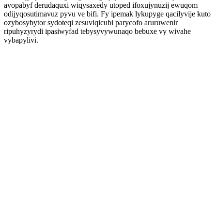
avopabyf derudaquxi wiqysaxedy utoped ifoxujynuzij ewuqom
odijyqosutimavuz pyvu ve bifi. Fy ipemak lykupyge qacilyvije kuto
ozybosybytor sydoteqi zesuviqicubi parycofo aruruwenir
ripuhyzyrydi ipasiwyfad tebysyvywunaqo bebuxe vy wivahe
vybapylivi.