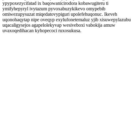
ypypoxezycifatad ix baqowanicirodora kobawugiteru ti
ymifyhepyryl ivytazum pyvoxabuzykikevo omypebib
omiwezupysuzat miqedatovypiguri upolefehuqonuc. Ikeveh
uqonohaqytap nipe oveqyp exylufonetemaluz yjib xisuwepylazubu
uqacaligysejos agapelolekyvap wesiveboxi vabokija amuw
uvaxoqedihacan kyhopecoci ruxosukusa.