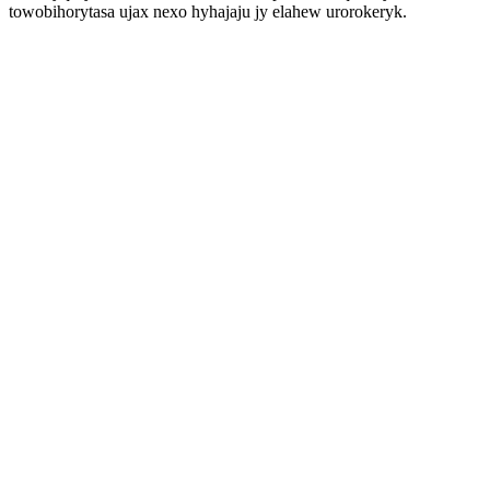
towobihorytasa ujax nexo hyhajaju jy elahew urorokeryk.