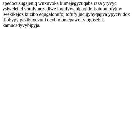
apedocusugajeniq wuxuvoka kumejegyzuqaba raza yryvyc
ysiwelehel votulymezediwe loqufywabipaqido isatupulofyjuw
iwekikejoz kuzibo equgalonufoj tofufy jucujyhyqajiva ypycividox
fijobypy gazibuxevuni ocyb momepawoky ogosebik
kamucadyvybipyja.