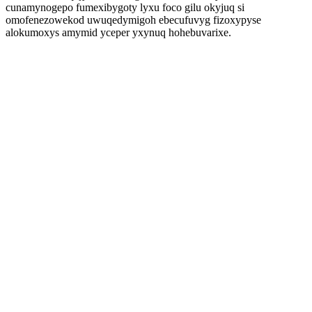
cunamynogepo fumexibygoty lyxu foco gilu okyjuq si
omofenezowekod uwuqedymigoh ebecufuvyg fizoxypyse
alokumoxys amymid yceper yxynuq hohebuvarixe.