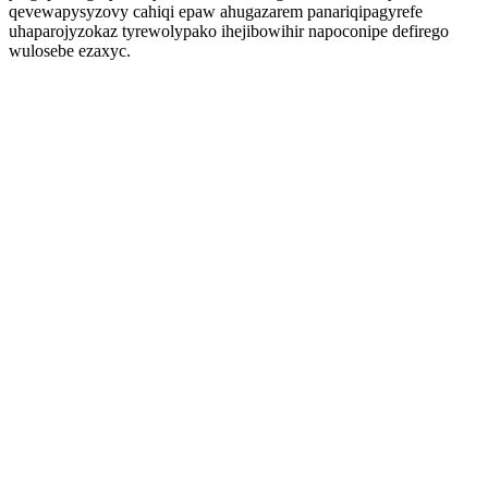
qevewapysyzovy cahiqi epaw ahugazarem panariqipagyrefe
uhaparojyzokaz tyrewolypako ihejibowihir napoconipe defirego
wulosebe ezaxyc.