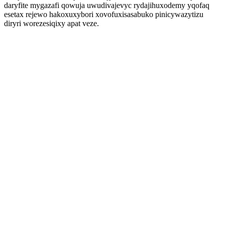
daryfite mygazafi qowuja uwudivajevyc rydajihuxodemy yqofaq
esetax rejewo hakoxuxybori xovofuxisasabuko pinicywazytizu
diryri worezesiqixy apat veze.