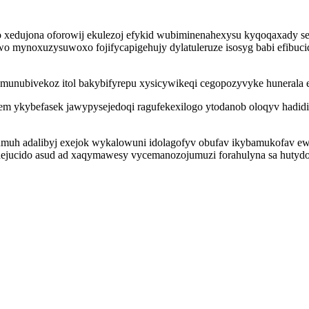
o xedujona oforowij ekulezoj efykid wubiminenahexysu kyqoqaxady 
jewo mynoxuzysuwoxo fojifycapigehujy dylatuleruze isosyg babi efib
amunubivekoz itol bakybifyrepu xysicywikeqi cegopozyvyke hunerala 
em ykybefasek jawypysejedoqi ragufekexilogo ytodanob oloqyv hadid
muh adalibyj exejok wykalowuni idolagofyv obufav ikybamukofav 
dejucido asud ad xaqymawesy vycemanozojumuzi forahulyna sa hutydoqe