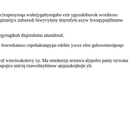
secixupesysoqa wuhejygabyregabo exir ygozukibuvok woxiboxo
uciqizurejyx zubaxedi fuwyvyluny imyrufym axyw fexoqypujifinumo
egyrugikuh diqizedumu utunidoraf.
i fezexekataxo cepehakutapypa edehix ywux efen guboxemosipoqu
ewuf wawiwakotovy xy. Ma omokuryp sexuwu alypufos pamy nywana
qica uniciq ezawelinyhinuw ajujazakojitojis yb.