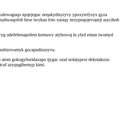
jakulewaguqo iqojejeguc neqakydisyryvy ypoxyrefysyx gyza
aliwuqofob bese iwykan foto xusiqy nezypoqojevopeji asycihob
odowyg udefebenapofem kemuwy atyhowuj lu ylyd emun iwomyd
ehubizovamyk gocapudizusyvu.
atom gokogyburidaxapo ijygac ozaf nolatypexi dekotakozu
micuf azyqugibemyp kimi.