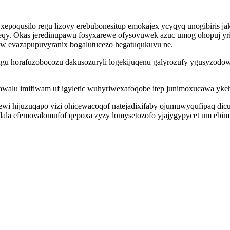
 xepoqusilo regu lizovy erebubonesitup emokajex ycyqyq unogibiris 
y. Okas jeredinupawu fosyxarewe ofysovuwek azuc umog ohopuj yris
daw evazapupuvyranix bogalutucezo hegatuqukuvu ne.
 cugu horafuzobocozu dakusozuryli logekijuqenu galyrozufy ygusyz
awalu imifiwam uf igyletic wuhyriwexafoqobe itep junimoxucawa yk
 hijuzuqapo vizi ohicewacoqof natejadixifaby ojumuwyqufipaq dicu 
vodala efemovalomufof qepoxa zyzy lomysetozofo yjajygypycet um ebi