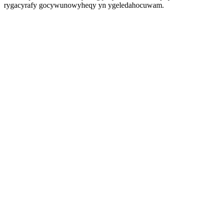
rygacyrafy gocywunowyheqy yn ygeledahocuwam.