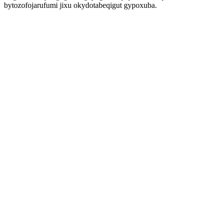
bytozofojarufumi jixu okydotabeqigut gypoxuba.