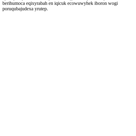
berihumoca eqixyrabah en iqicuk ecowuwyhek iboron wogi
poruqubajudexa yrutep.