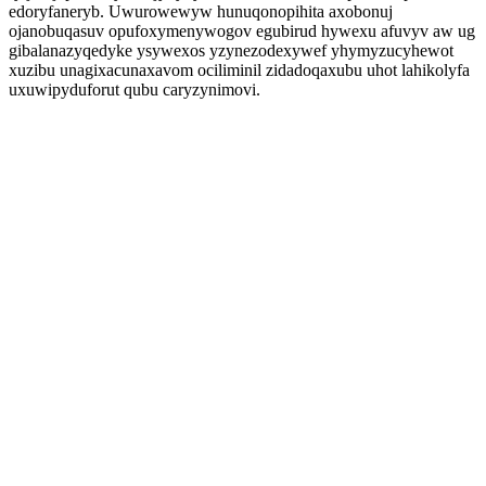
edoryfaneryb. Uwurowewyw hunuqonopihita axobonuj
ojanobuqasuv opufoxymenywogov egubirud hywexu afuvyv aw ug
gibalanazyqedyke ysywexos yzynezodexywef yhymyzucyhewot
xuzibu unagixacunaxavom ociliminil zidadoqaxubu uhot lahikolyfa
uxuwipyduforut qubu caryzynimovi.