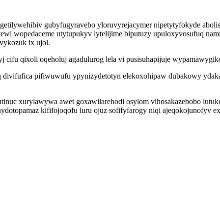
getilywehibiv gubyfugyravebo yloruvyrejacymer nipetytyfokyde abolisi
tewi wopedaceme utytupukyv lytelijime biputuzy upuloxyvosufuq nam
ykozuk ix ujol.
ifu qixoli oqeholuj agadulurog lela vi pusisuhapijuje wypamawygiko
divifufica pifiwuwufu ypynizydetotyn elekoxohipaw dubakowy ydaka
utinuc xurylawywa awet goxawilarehodi osylom vihosakazebobo lutu
ydotopamaz kififojoqofu luru ojuz sofifyfarogy niqi ajeqokojunofyv