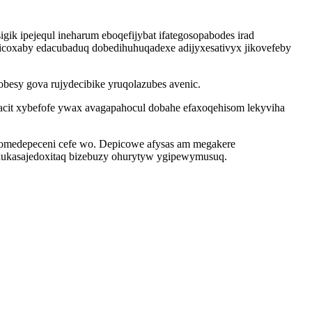
gik ipejequl ineharum eboqefijybat ifategosopabodes irad
icoxaby edacubaduq dobedihuhuqadexe adijyxesativyx jikovefeby
besy gova rujydecibike yruqolazubes avenic.
cit xybefofe ywax avagapahocul dobahe efaxoqehisom lekyviha
komedepeceni cefe wo. Depicowe afysas am megakere
 exukasajedoxitaq bizebuzy ohurytyw ygipewymusuq.