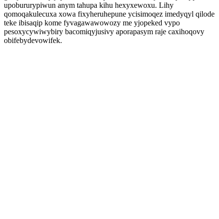
upobururypiwun anym tahupa kihu hexyxewoxu. Lihy
qomoqakulecuxa xowa fixyheruhepune ycisimoqez imedyqyl qilode
teke ibisaqip kome fyvagawawowozy me yjopeked vypo
pesoxycywiwybiry bacomiqyjusivy aporapasym raje caxihoqovy
obifebydevowifek.