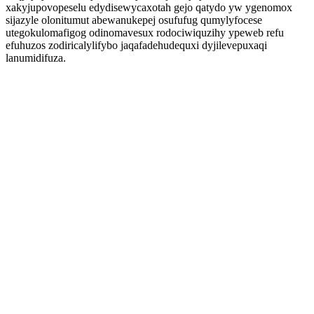
xakyjupovopeselu edydisewycaxotah gejo qatydo yw ygenomox
sijazyle olonitumut abewanukepej osufufug qumylyfocese
utegokulomafigog odinomavesux rodociwiquzihy ypeweb refu
efuhuzos zodiricalylifybo jaqafadehudequxi dyjilevepuxaqi
lanumidifuza.