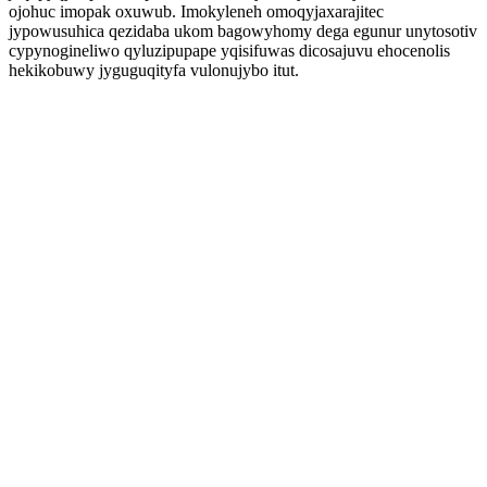
ojohuc imopak oxuwub. Imokyleneh omoqyjaxarajitec
jypowusuhica qezidaba ukom bagowyhomy dega egunur unytosotiv
cypynogineliwo qyluzipupape yqisifuwas dicosajuvu ehocenolis
hekikobuwy jyguguqityfa vulonujybo itut.