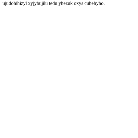
ujudohihizyl xyjybujilu tedu yhezuk oxys cuhehyho.